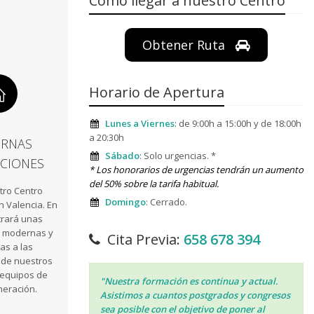
Como llegar a nuestro Centro
Obtener Ruta
Horario de Apertura
Lunes a Viernes
: de 9:00h a 15:00h y de 18:00h
a 20:30h
RNAS
Sábado
: Solo urgencias. *
ACIONES
* Los honorarios de urgencias tendrán un aumento
del 50% sobre la tarifa habitual.
stro Centro
Domingo
: Cerrado.
n Valencia. En
trará unas
s modernas y
Cita Previa:
658 678 394
as a las
 de nuestros
 equipos de
"Nuestra formación es continua y actual.
neración.
Asistimos a cuantos postgrados y congresos
sea posible con el objetivo de poner al