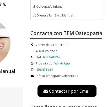
ia.
Osteopatía Infantil
Drenaje Linfático Manual
Contacta con TEM Osteopatía
Carrer dels Transits, 3
46001 Valencia
Tel.:
658 678 394
Pide cita por
WhatsApp
:
658 678 394
 Manual
info @ osteopatiavalencia.es
Contactar por Email