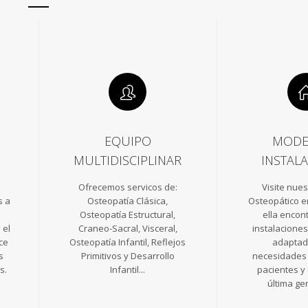
EQUIPO
MODE
MULTIDISCIPLINAR
INSTAL
Ofrecemos servicos de:
Visite nue
s a
Osteopatía Clásica,
Osteopático e
Osteopatía Estructural,
ella encon
 el
Craneo-Sacral, Visceral,
instalacione
ce
Osteopatía Infantil, Reflejos
adaptad
s
Primitivos y Desarrollo
necesidades
s.
Infantil...
pacientes y
última ge