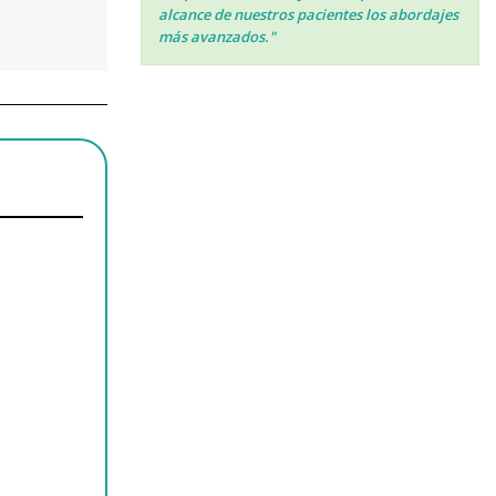
alcance de nuestros pacientes los abordajes
más avanzados."