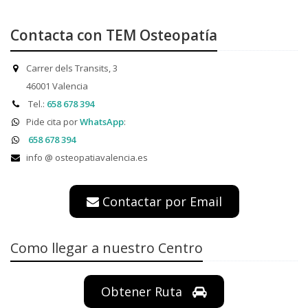
Contacta con TEM Osteopatía
Carrer dels Transits, 3
46001 Valencia
Tel.:
658 678 394
Pide cita por
WhatsApp
:
658 678 394
info @ osteopatiavalencia.es
Contactar por Email
Como llegar a nuestro Centro
Obtener Ruta