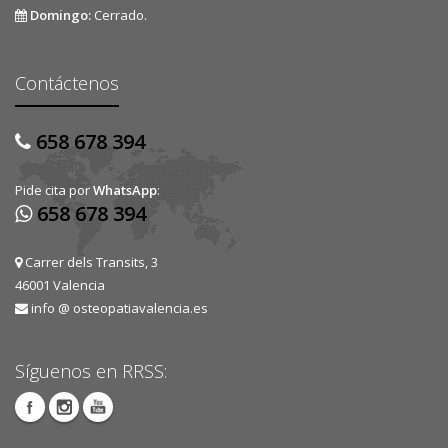
Domingo:
Cerrado.
Contáctenos
658 678 394
Pide cita por
WhatsApp
:
658 678 394
Carrer dels Transits, 3
46001 Valencia
info @ osteopatiavalencia.es
Síguenos en RRSS: